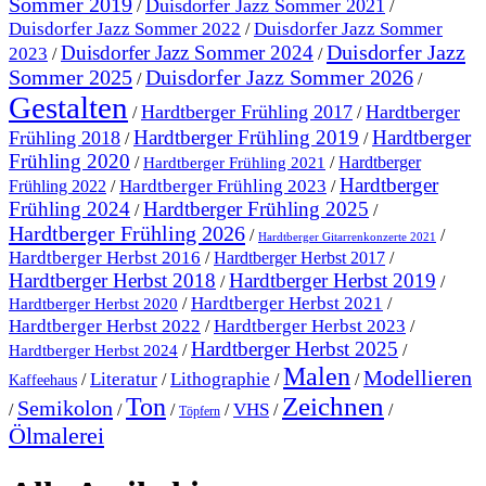
Sommer 2019
Duisdorfer Jazz Sommer 2021
/
/
Duisdorfer Jazz Sommer 2022
Duisdorfer Jazz Sommer
/
Duisdorfer Jazz
Duisdorfer Jazz Sommer 2024
2023
/
/
Sommer 2025
Duisdorfer Jazz Sommer 2026
/
/
Gestalten
Hardtberger Frühling 2017
Hardtberger
/
/
Hardtberger Frühling 2019
Hardtberger
Frühling 2018
/
/
Frühling 2020
/
/
Hardtberger
Hardtberger Frühling 2021
Hardtberger
Hardtberger Frühling 2023
Frühling 2022
/
/
Frühling 2024
Hardtberger Frühling 2025
/
/
Hardtberger Frühling 2026
/
/
Hardtberger Gitarrenkonzerte 2021
Hardtberger Herbst 2016
/
Hardtberger Herbst 2017
/
Hardtberger Herbst 2018
Hardtberger Herbst 2019
/
/
Hardtberger Herbst 2021
/
/
Hardtberger Herbst 2020
Hardtberger Herbst 2023
Hardtberger Herbst 2022
/
/
Hardtberger Herbst 2025
/
/
Hardtberger Herbst 2024
Malen
Modellieren
Literatur
Lithographie
/
/
/
/
Kaffeehaus
Ton
Zeichnen
Semikolon
VHS
/
/
/
/
/
/
Töpfern
Ölmalerei