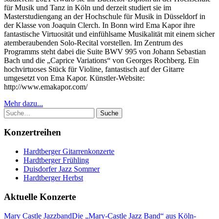
für Musik und Tanz in Köln und derzeit studiert sie im
Masterstudiengang an der Hochschule für Musik in Düsseldorf in
der Klasse von Joaquin Clerch. In Bonn wird Ema Kapor ihre
fantastische Virtuosität und einfühlsame Musikalität mit einem sicher
atemberaubenden Solo-Recital vorstellen. Im Zentrum des
Programms steht dabei die Suite BWV 995 von Johann Sebastian
Bach und die „Caprice Variations“ von Georges Rochberg. Ein
hochvirtuoses Stück für Violine, fantastisch auf der Gitarre
umgesetzt von Ema Kapor. Künstler-Website:
http://www.emakapor.com/
Mehr dazu...
Suche
Konzertreihen
Hardtberger Gitarrenkonzerte
Hardtberger Frühling
Duisdorfer Jazz Sommer
Hardtberger Herbst
Aktuelle Konzerte
Mary Castle Jazzband
Die „Mary-Castle Jazz Band“ aus Köln-