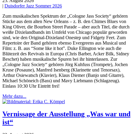
23. August 2026
|
Duisdorfer Jazz Sommer 2026
Zum musikalischen Spektrum der „Cologne Jass Society“ gehören
Stücke aus dem alten New Orleans – z. B. den Chimes Blues von
King Oliver, die Bourbon Street Parade – aber auch Titel, die durch
weiße Dixielandbands im Umfeld von Chicago populär geworden
sind, wie den Original-Dixieland Onestep und Fidgety Feet. Zum
Repertoire der Band gehören ebenso Evergreens aus Musical und
Film: z. B. aus “Some like it hot”. Duke Ellington wie auch die
Blütezeit des Revivals in Europa (Chris Barber, Acker Bilk, Sidney
Beschet) haben musikalische Spuren bei ihr hinterlassen. Zur
„Cologne Jazz Society“ gehören Jörg Kuhfuss (Trompete), Jochen
Kruse (Posaune), Manfred Isenberg (Klarinette und Tenorsax),
Arthur Osiewatsch (Klavier), Klaus Diemer (Banjo und Gitarre),
Michael Schöneich (Bass) und Mavy Liebmann (Schlagzeug).
Einlass 10:30 Uhr Eintritt frei!
Mehr dazu...
Vernissage der Ausstellung „Was war und
ist“