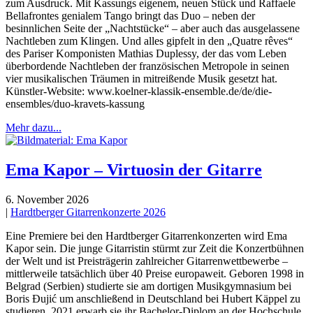
zum Ausdruck. Mit Kassungs eigenem, neuen Stück und Raffaele
Bellafrontes genialem Tango bringt das Duo – neben der
besinnlichen Seite der „Nachtstücke“ – aber auch das ausgelassene
Nachtleben zum Klingen. Und alles gipfelt in den „Quatre rêves“
des Pariser Komponisten Mathias Duplessy, der das vom Leben
überbordende Nachtleben der französischen Metropole in seinen
vier musikalischen Träumen in mitreißende Musik gesetzt hat.
Künstler-Website: www.koelner-klassik-ensemble.de/de/die-
ensembles/duo-kravets-kassung
Mehr dazu...
Ema Kapor – Virtuosin der Gitarre
6. November 2026
|
Hardtberger Gitarrenkonzerte 2026
Eine Premiere bei den Hardtberger Gitarrenkonzerten wird Ema
Kapor sein. Die junge Gitarristin stürmt zur Zeit die Konzertbühnen
der Welt und ist Preisträgerin zahlreicher Gitarrenwettbewerbe –
mittlerweile tatsächlich über 40 Preise europaweit. Geboren 1998 in
Belgrad (Serbien) studierte sie am dortigen Musikgymnasium bei
Boris Đujić um anschließend in Deutschland bei Hubert Käppel zu
studieren. 2021 erwarb sie ihr Bachelor-Diplom an der Hochschule