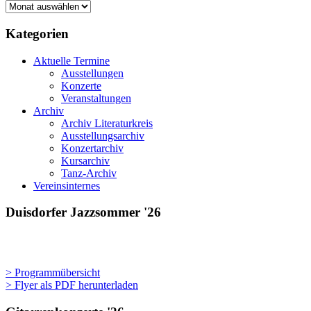
Gestern,
heute
und
Kategorien
morgen
Aktuelle Termine
Ausstellungen
Konzerte
Veranstaltungen
Archiv
Archiv Literaturkreis
Ausstellungsarchiv
Konzertarchiv
Kursarchiv
Tanz-Archiv
Vereinsinternes
Duisdorfer Jazzsommer '26
> Programmübersicht
> Flyer als PDF herunterladen