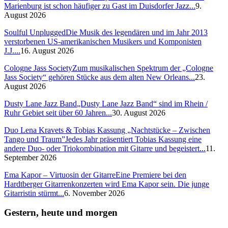
Marienburg ist schon häufiger zu Gast im Duisdorfer Jazz...
9.
August 2026
Soulful Unplugged
Die Musik des legendären und im Jahr 2013
verstorbenen US-amerikanischen Musikers und Komponisten
J.J....
16. August 2026
Cologne Jass Society
Zum musikalischen Spektrum der „Cologne
Jass Society“ gehören Stücke aus dem alten New Orleans...
23.
August 2026
Dusty Lane Jazz Band
„Dusty Lane Jazz Band“ sind im Rhein /
Ruhr Gebiet seit über 60 Jahren...
30. August 2026
Duo Lena Kravets & Tobias Kassung „Nachtstücke – Zwischen
Tango und Traum”
Jedes Jahr präsentiert Tobias Kassung eine
andere Duo- oder Triokombination mit Gitarre und begeistert...
11.
September 2026
Ema Kapor – Virtuosin der Gitarre
Eine Premiere bei den
Hardtberger Gitarrenkonzerten wird Ema Kapor sein. Die junge
Gitarristin stürmt...
6. November 2026
Gestern, heute und morgen