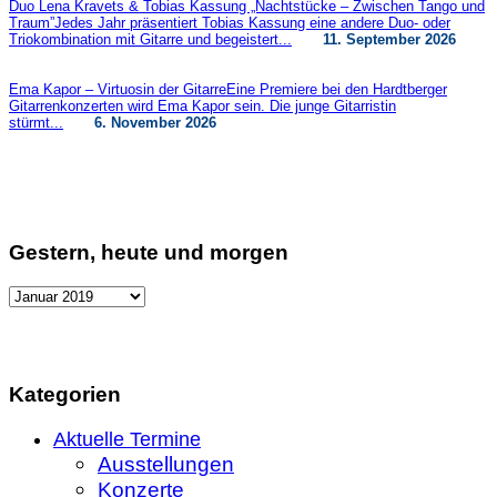
Duo Lena Kravets & Tobias Kassung „Nachtstücke – Zwischen Tango und
Traum”
Jedes Jahr präsentiert Tobias Kassung eine andere Duo- oder
Triokombination mit Gitarre und begeistert...
11. September 2026
Ema Kapor – Virtuosin der Gitarre
Eine Premiere bei den Hardtberger
Gitarrenkonzerten wird Ema Kapor sein. Die junge Gitarristin
stürmt...
6. November 2026
Gestern, heute und morgen
Gestern,
heute
und
morgen
Kategorien
Aktuelle Termine
Ausstellungen
Konzerte