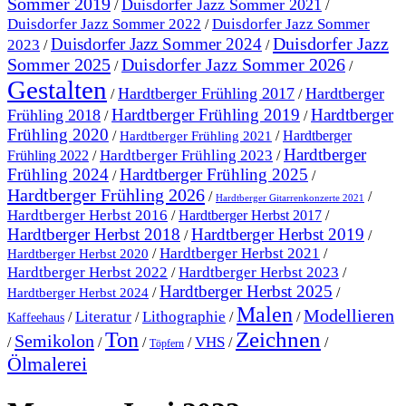
Sommer 2019
Duisdorfer Jazz Sommer 2021
/
/
Duisdorfer Jazz Sommer 2022
Duisdorfer Jazz Sommer
/
Duisdorfer Jazz
Duisdorfer Jazz Sommer 2024
2023
/
/
Sommer 2025
Duisdorfer Jazz Sommer 2026
/
/
Gestalten
Hardtberger Frühling 2017
Hardtberger
/
/
Hardtberger Frühling 2019
Hardtberger
Frühling 2018
/
/
Frühling 2020
/
/
Hardtberger
Hardtberger Frühling 2021
Hardtberger
Hardtberger Frühling 2023
Frühling 2022
/
/
Frühling 2024
Hardtberger Frühling 2025
/
/
Hardtberger Frühling 2026
/
/
Hardtberger Gitarrenkonzerte 2021
Hardtberger Herbst 2016
/
Hardtberger Herbst 2017
/
Hardtberger Herbst 2018
Hardtberger Herbst 2019
/
/
Hardtberger Herbst 2021
/
/
Hardtberger Herbst 2020
Hardtberger Herbst 2023
Hardtberger Herbst 2022
/
/
Hardtberger Herbst 2025
/
/
Hardtberger Herbst 2024
Malen
Modellieren
Literatur
Lithographie
/
/
/
/
Kaffeehaus
Ton
Zeichnen
Semikolon
VHS
/
/
/
/
/
/
Töpfern
Ölmalerei