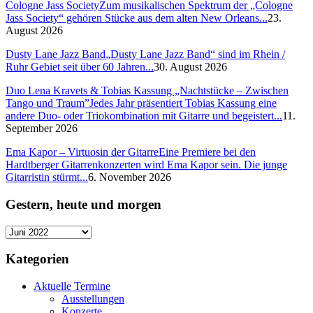
Cologne Jass Society
Zum musikalischen Spektrum der „Cologne
Jass Society“ gehören Stücke aus dem alten New Orleans...
23.
August 2026
Dusty Lane Jazz Band
„Dusty Lane Jazz Band“ sind im Rhein /
Ruhr Gebiet seit über 60 Jahren...
30. August 2026
Duo Lena Kravets & Tobias Kassung „Nachtstücke – Zwischen
Tango und Traum”
Jedes Jahr präsentiert Tobias Kassung eine
andere Duo- oder Triokombination mit Gitarre und begeistert...
11.
September 2026
Ema Kapor – Virtuosin der Gitarre
Eine Premiere bei den
Hardtberger Gitarrenkonzerten wird Ema Kapor sein. Die junge
Gitarristin stürmt...
6. November 2026
Gestern, heute und morgen
Gestern,
heute
und
Kategorien
morgen
Aktuelle Termine
Ausstellungen
Konzerte