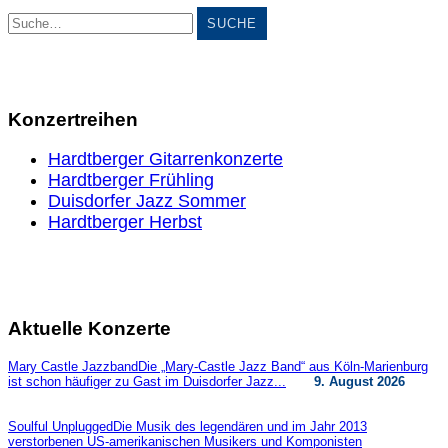
Suche
Konzertreihen
Hardtberger Gitarrenkonzerte
Hardtberger Frühling
Duisdorfer Jazz Sommer
Hardtberger Herbst
Aktuelle Konzerte
Mary Castle Jazzband
Die „Mary-Castle Jazz Band“ aus Köln-Marienburg
ist schon häufiger zu Gast im Duisdorfer Jazz...
9. August 2026
Soulful Unplugged
Die Musik des legendären und im Jahr 2013
verstorbenen US-amerikanischen Musikers und Komponisten