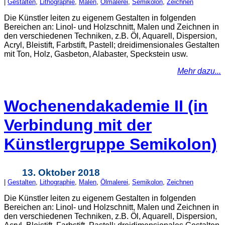
|
Gestalten
,
Lithographie
,
Malen
,
Ölmalerei
,
Semikolon
,
Zeichnen
Die Künstler leiten zu eigenem Gestalten in folgenden
Bereichen an: Linol- und Holzschnitt, Malen und Zeichnen in
den verschiedenen Techniken, z.B. Öl, Aquarell, Dispersion,
Acryl, Bleistift, Farbstift, Pastell; dreidimensionales Gestalten
mit Ton, Holz, Gasbeton, Alabaster, Speckstein usw.
Mehr dazu...
Wochenendakademie II (in
Verbindung mit der
Künstlergruppe Semikolon)
13. Oktober 2018
|
Gestalten
,
Lithographie
,
Malen
,
Ölmalerei
,
Semikolon
,
Zeichnen
Die Künstler leiten zu eigenem Gestalten in folgenden
Bereichen an: Linol- und Holzschnitt, Malen und Zeichnen in
den verschiedenen Techniken, z.B. Öl, Aquarell, Dispersion,