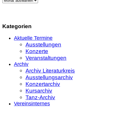
heute
und
morgen
Kategorien
Aktuelle Termine
Ausstellungen
Konzerte
Veranstaltungen
Archiv
Archiv Literaturkreis
Ausstellungsarchiv
Konzertarchiv
Kursarchiv
Tanz-Archiv
Vereinsinternes