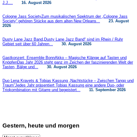
J.J....
16. August 2026
Cologne Jass Society
Zum musikalischen Spektrum der „Cologne Jass
Society“ gehören Stücke aus dem alten New Orleans...
23. August
2026
Dusty Lane Jazz Band
„Dusty Lane Jazz Band“ sind im Rhein / Ruhr
Gebiet seit über 60 Jahren...
30. August 2026
Gastkonzert: Ensemble BonnAkko – Magische Klänge auf Tasten und
Knöpfen
Das Jahr 2026 steht ganz im Zeichen der faszinierenden Welt der
Tasten, Bälge und...
30. August 2026
Duo Lena Kravets & Tobias Kassung „Nachtstücke – Zwischen Tango und
Traum”
Jedes Jahr präsentiert Tobias Kassung eine andere Duo- oder
Triokombination mit Gitarre und begeistert...
11. September 2026
Gestern, heute und morgen
Gestern,