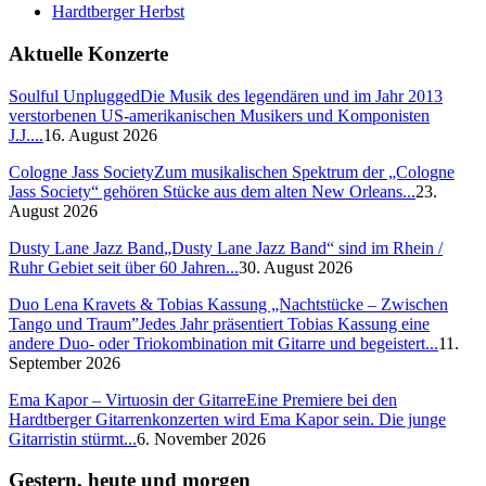
Hardtberger Herbst
Aktuelle Konzerte
Soulful Unplugged
Die Musik des legendären und im Jahr 2013
verstorbenen US-amerikanischen Musikers und Komponisten
J.J....
16. August 2026
Cologne Jass Society
Zum musikalischen Spektrum der „Cologne
Jass Society“ gehören Stücke aus dem alten New Orleans...
23.
August 2026
Dusty Lane Jazz Band
„Dusty Lane Jazz Band“ sind im Rhein /
Ruhr Gebiet seit über 60 Jahren...
30. August 2026
Duo Lena Kravets & Tobias Kassung „Nachtstücke – Zwischen
Tango und Traum”
Jedes Jahr präsentiert Tobias Kassung eine
andere Duo- oder Triokombination mit Gitarre und begeistert...
11.
September 2026
Ema Kapor – Virtuosin der Gitarre
Eine Premiere bei den
Hardtberger Gitarrenkonzerten wird Ema Kapor sein. Die junge
Gitarristin stürmt...
6. November 2026
Gestern, heute und morgen