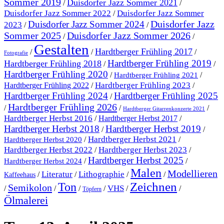
Sommer 2019
Duisdorfer Jazz Sommer 2021
/
/
Duisdorfer Jazz Sommer 2022
Duisdorfer Jazz Sommer
/
Duisdorfer Jazz
Duisdorfer Jazz Sommer 2024
2023
/
/
Sommer 2025
Duisdorfer Jazz Sommer 2026
/
/
Gestalten
Hardtberger Frühling 2017
/
/
/
Fotografie
Hardtberger Frühling 2019
Hardtberger Frühling 2018
/
/
Hardtberger Frühling 2020
/
/
Hardtberger Frühling 2021
Hardtberger Frühling 2023
Hardtberger Frühling 2022
/
/
Hardtberger Frühling 2024
Hardtberger Frühling 2025
/
Hardtberger Frühling 2026
/
/
/
Hardtberger Gitarrenkonzerte 2021
Hardtberger Herbst 2016
/
Hardtberger Herbst 2017
/
Hardtberger Herbst 2018
Hardtberger Herbst 2019
/
/
Hardtberger Herbst 2021
/
/
Hardtberger Herbst 2020
Hardtberger Herbst 2023
Hardtberger Herbst 2022
/
/
Hardtberger Herbst 2025
/
/
Hardtberger Herbst 2024
Malen
Modellieren
Literatur
Lithographie
/
/
/
/
Kaffeehaus
Ton
Zeichnen
Semikolon
VHS
/
/
/
/
/
/
Töpfern
Ölmalerei