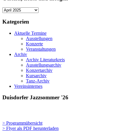
Gestern,
heute
und
Kategorien
morgen
Aktuelle Termine
Ausstellungen
Konzerte
Veranstaltungen
Archiv
Archiv Literaturkreis
Ausstellungsarchiv
Konzertarchiv
Kursarchiv
Tanz-Archiv
Vereinsinternes
Duisdorfer Jazzsommer '26
> Programmübersicht
> Flyer als PDF herunterladen