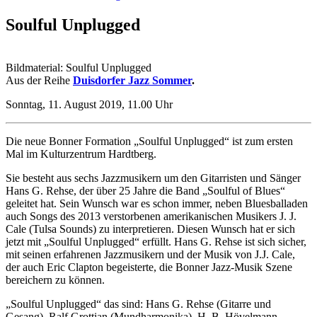
Soulful Unplugged
Bildmaterial: Soulful Unplugged
Aus der Reihe
Duisdorfer Jazz Sommer
.
Sonntag, 11. August 2019, 11.00 Uhr
Die neue Bonner Formation „Soulful Unplugged“ ist zum ersten
Mal im Kulturzentrum Hardtberg.
Sie besteht aus sechs Jazzmusikern um den Gitarristen und Sänger
Hans G. Rehse, der über 25 Jahre die Band „Soulful of Blues“
geleitet hat. Sein Wunsch war es schon immer, neben Bluesballaden
auch Songs des 2013 verstorbenen amerikanischen Musikers J. J.
Cale (Tulsa Sounds) zu interpretieren. Diesen Wunsch hat er sich
jetzt mit „Soulful Unplugged“ erfüllt. Hans G. Rehse ist sich sicher,
mit seinen erfahrenen Jazzmusikern und der Musik von J.J. Cale,
der auch Eric Clapton begeisterte, die Bonner Jazz-Musik Szene
bereichern zu können.
„Soulful Unplugged“ das sind: Hans G. Rehse (Gitarre und
Gesang), Ralf Grottian (Mundharmonika), H. B. Hövelmann