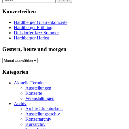
Konzertreihen
Hardtberger Gitarrenkonzerte
Hardtberger Frühling
Duisdorfer Jazz Sommer
Hardtberger Herbst
Gestern, heute und morgen
Gestern,
heute
und
Kategorien
morgen
Aktuelle Termine
Ausstellungen
Konzerte
Veranstaltungen
Archiv
Archiv Literaturkreis
Ausstellungsarchiv
Konzertarchiv
Kursarchiv