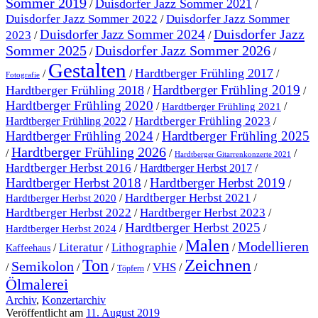
Sommer 2019
Duisdorfer Jazz Sommer 2021
/
/
Duisdorfer Jazz Sommer 2022
Duisdorfer Jazz Sommer
/
Duisdorfer Jazz
Duisdorfer Jazz Sommer 2024
2023
/
/
Sommer 2025
Duisdorfer Jazz Sommer 2026
/
/
Gestalten
Hardtberger Frühling 2017
/
/
/
Fotografie
Hardtberger Frühling 2019
Hardtberger Frühling 2018
/
/
Hardtberger Frühling 2020
/
/
Hardtberger Frühling 2021
Hardtberger Frühling 2023
Hardtberger Frühling 2022
/
/
Hardtberger Frühling 2024
Hardtberger Frühling 2025
/
Hardtberger Frühling 2026
/
/
/
Hardtberger Gitarrenkonzerte 2021
Hardtberger Herbst 2016
/
Hardtberger Herbst 2017
/
Hardtberger Herbst 2018
Hardtberger Herbst 2019
/
/
Hardtberger Herbst 2021
/
/
Hardtberger Herbst 2020
Hardtberger Herbst 2023
Hardtberger Herbst 2022
/
/
Hardtberger Herbst 2025
/
/
Hardtberger Herbst 2024
Malen
Modellieren
Literatur
Lithographie
/
/
/
/
Kaffeehaus
Ton
Zeichnen
Semikolon
VHS
/
/
/
/
/
/
Töpfern
Ölmalerei
Archiv
,
Konzertarchiv
Veröffentlicht am
11. August 2019