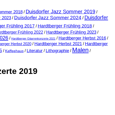
Duisdorfer Jazz Sommer 2019
Sommer 2018
/
/
Duisdorfer
Duisdorfer Jazz Sommer 2024
r 2023
/
/
er Frühling 2017
Hardtberger Frühling 2018
/
/
Hardtberger Frühling 2023
rdtberger Frühling 2022
/
/
2026
Hardtberger Herbst 2016
/
/
/
Hardtberger Gitarrenkonzerte 2021
Hardtberger Herbst 2021
Hardtberger
berger Herbst 2020
/
/
Malen
5
Literatur
Lithographie
/
/
/
/
/
Kaffeehaus
zerte 2019