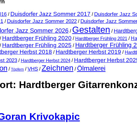
rn
Duisdorfer Jazz Sommer 2017
Duisdorfer Jazz 
016
/
/
21
Duisdorfer Jazz Sommer 2022
Duisdorfer Jazz Somme
/
/
Gestalten
dorfer Jazz Sommer 2026
Hardtberg
/
/
Hardtberger Frühling 2020
/
/
Hardtberger Frühling 2021
/
Ha
Hardtberger Frühling 
Hardtberger Frühling 2025
/
/
tberger Herbst 2018
Hardtberger Herbst 2019
/
/
Hardt
Hardtberger Herbst 202
st 2023
/
Hardtberger Herbst 2024
/
on
Zeichnen
Ölmalerei
VHS
/
/
/
/
Töpfern
ort:
Hardtberger Gitarrenkon
 Goran Krivokapic