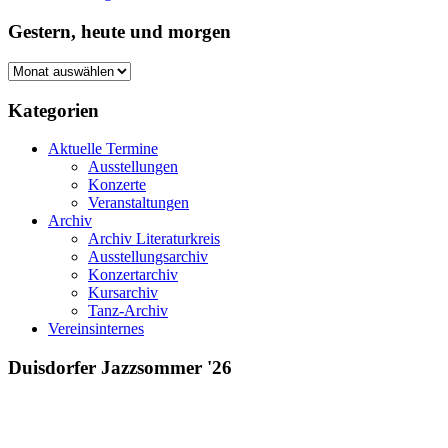
Gestern, heute und morgen
Gestern,
heute
und
Kategorien
morgen
Aktuelle Termine
Ausstellungen
Konzerte
Veranstaltungen
Archiv
Archiv Literaturkreis
Ausstellungsarchiv
Konzertarchiv
Kursarchiv
Tanz-Archiv
Vereinsinternes
Duisdorfer Jazzsommer '26