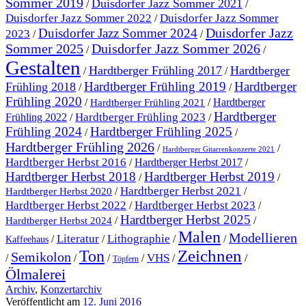
Sommer 2019
Duisdorfer Jazz Sommer 2021
/
/
Duisdorfer Jazz Sommer 2022
Duisdorfer Jazz Sommer
/
Duisdorfer Jazz
Duisdorfer Jazz Sommer 2024
2023
/
/
Sommer 2025
Duisdorfer Jazz Sommer 2026
/
/
Gestalten
Hardtberger Frühling 2017
Hardtberger
/
/
Hardtberger Frühling 2019
Hardtberger
Frühling 2018
/
/
Frühling 2020
/
/
Hardtberger
Hardtberger Frühling 2021
Hardtberger
Hardtberger Frühling 2023
Frühling 2022
/
/
Frühling 2024
Hardtberger Frühling 2025
/
/
Hardtberger Frühling 2026
/
/
Hardtberger Gitarrenkonzerte 2021
Hardtberger Herbst 2016
/
Hardtberger Herbst 2017
/
Hardtberger Herbst 2018
Hardtberger Herbst 2019
/
/
Hardtberger Herbst 2021
/
/
Hardtberger Herbst 2020
Hardtberger Herbst 2023
Hardtberger Herbst 2022
/
/
Hardtberger Herbst 2025
/
/
Hardtberger Herbst 2024
Malen
Modellieren
Literatur
Lithographie
/
/
/
/
Kaffeehaus
Ton
Zeichnen
Semikolon
VHS
/
/
/
/
/
/
Töpfern
Ölmalerei
Archiv
,
Konzertarchiv
Veröffentlicht am
12. Juni 2016