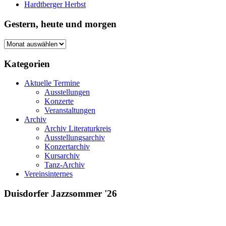
Hardtberger Herbst
Gestern, heute und morgen
Gestern,
heute
und
Kategorien
morgen
Aktuelle Termine
Ausstellungen
Konzerte
Veranstaltungen
Archiv
Archiv Literaturkreis
Ausstellungsarchiv
Konzertarchiv
Kursarchiv
Tanz-Archiv
Vereinsinternes
Duisdorfer Jazzsommer '26