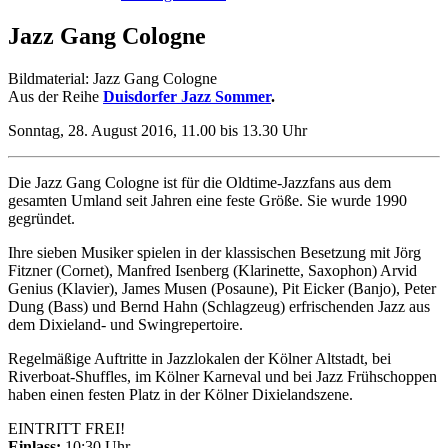
Jazz Gang Cologne
Bildmaterial: Jazz Gang Cologne
Aus der Reihe
Duisdorfer Jazz Sommer
.
Sonntag, 28. August 2016, 11.00 bis 13.30 Uhr
Die Jazz Gang Cologne ist für die Oldtime-Jazzfans aus dem
gesamten Umland seit Jahren eine feste Größe. Sie wurde 1990
gegründet.
Ihre sieben Musiker spielen in der klassischen Besetzung mit Jörg
Fitzner (Cornet), Manfred Isenberg (Klarinette, Saxophon) Arvid
Genius (Klavier), James Musen (Posaune), Pit Eicker (Banjo), Peter
Dung (Bass) und Bernd Hahn (Schlagzeug) erfrischenden Jazz aus
dem Dixieland- und Swingrepertoire.
Regelmäßige Auftritte in Jazzlokalen der Kölner Altstadt, bei
Riverboat-Shuffles, im Kölner Karneval und bei Jazz Frühschoppen
haben einen festen Platz in der Kölner Dixielandszene.
EINTRITT FREI!
Einlass:
10:30 Uhr.