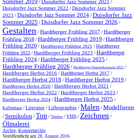
Sommer 2019
Duisdorfer Jazz Sommer 2021
/
/
Duisdorfer Jazz Sommer 2022
Duisdorfer Jazz Sommer
/
Duisdorfer Jazz
Duisdorfer Jazz Sommer 2024
2023
/
/
Sommer 2025
Duisdorfer Jazz Sommer 2026
/
/
Gestalten
Hardtberger Frühling 2017
Hardtberger
/
/
Hardtberger Frühling 2019
Hardtberger
Frühling 2018
/
/
Frühling 2020
/
/
Hardtberger
Hardtberger Frühling 2021
Hardtberger
Hardtberger Frühling 2023
Frühling 2022
/
/
Frühling 2024
Hardtberger Frühling 2025
/
/
Hardtberger Frühling 2026
/
/
Hardtberger Gitarrenkonzerte 2021
Hardtberger Herbst 2016
/
Hardtberger Herbst 2017
/
Hardtberger Herbst 2018
Hardtberger Herbst 2019
/
/
Hardtberger Herbst 2021
/
/
Hardtberger Herbst 2020
Hardtberger Herbst 2023
Hardtberger Herbst 2022
/
/
Hardtberger Herbst 2025
/
/
Hardtberger Herbst 2024
Malen
Modellieren
Literatur
Lithographie
/
/
/
/
Kaffeehaus
Ton
Zeichnen
Semikolon
VHS
/
/
/
/
/
/
Töpfern
Ölmalerei
Archiv
,
Konzertarchiv
Veröffentlicht am
28. August 2016