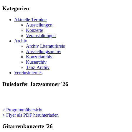
heute
und
Kategorien
morgen
Aktuelle Termine
Ausstellungen
Konzerte
Veranstaltungen
Archiv
Archiv Literaturkreis
Ausstellungsarchiv
Konzertarchiv
Kursarchiv
Tanz-Archiv
Vereinsinternes
Duisdorfer Jazzsommer '26
> Programmübersicht
> Flyer als PDF herunterladen
Gitarrenkonzerte '26