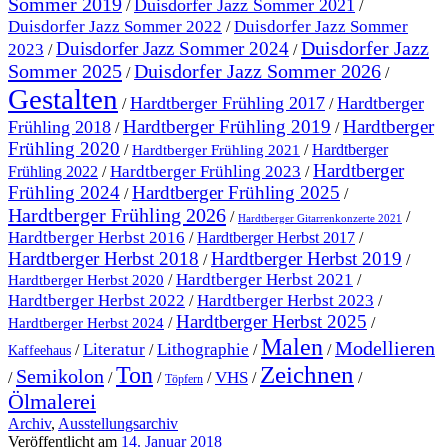
Sommer 2019
Duisdorfer Jazz Sommer 2021
/
/
Duisdorfer Jazz Sommer 2022
Duisdorfer Jazz Sommer
/
Duisdorfer Jazz
Duisdorfer Jazz Sommer 2024
2023
/
/
Sommer 2025
Duisdorfer Jazz Sommer 2026
/
/
Gestalten
Hardtberger Frühling 2017
Hardtberger
/
/
Hardtberger Frühling 2019
Hardtberger
Frühling 2018
/
/
Frühling 2020
/
/
Hardtberger
Hardtberger Frühling 2021
Hardtberger
Hardtberger Frühling 2023
Frühling 2022
/
/
Frühling 2024
Hardtberger Frühling 2025
/
/
Hardtberger Frühling 2026
/
/
Hardtberger Gitarrenkonzerte 2021
Hardtberger Herbst 2016
/
Hardtberger Herbst 2017
/
Hardtberger Herbst 2018
Hardtberger Herbst 2019
/
/
Hardtberger Herbst 2021
/
/
Hardtberger Herbst 2020
Hardtberger Herbst 2023
Hardtberger Herbst 2022
/
/
Hardtberger Herbst 2025
/
/
Hardtberger Herbst 2024
Malen
Modellieren
Literatur
Lithographie
/
/
/
/
Kaffeehaus
Ton
Zeichnen
Semikolon
VHS
/
/
/
/
/
/
Töpfern
Ölmalerei
Archiv
,
Ausstellungsarchiv
Veröffentlicht am
14. Januar 2018