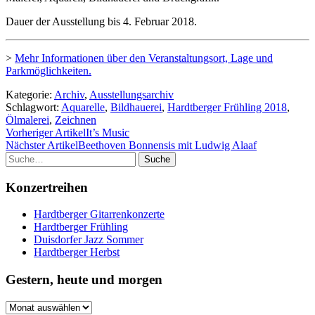
Dauer der Ausstellung bis 4. Februar 2018.
>
Mehr Informationen über den Veranstaltungsort, Lage und
Parkmöglichkeiten.
Kategorie:
Archiv
,
Ausstellungsarchiv
Schlagwort:
Aquarelle
,
Bildhauerei
,
Hardtberger Frühling 2018
,
Ölmalerei
,
Zeichnen
Vorheriger Artikel
It’s Music
Nächster Artikel
Beethoven Bonnensis mit Ludwig Alaaf
Suche
Konzertreihen
Hardtberger Gitarrenkonzerte
Hardtberger Frühling
Duisdorfer Jazz Sommer
Hardtberger Herbst
Gestern, heute und morgen
Gestern,