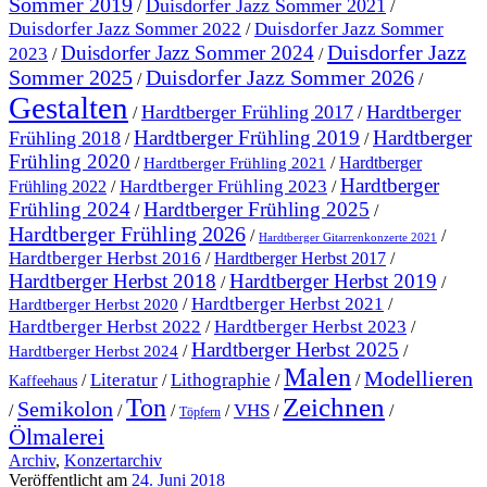
Sommer 2019
Duisdorfer Jazz Sommer 2021
/
/
Duisdorfer Jazz Sommer 2022
Duisdorfer Jazz Sommer
/
Duisdorfer Jazz
Duisdorfer Jazz Sommer 2024
2023
/
/
Sommer 2025
Duisdorfer Jazz Sommer 2026
/
/
Gestalten
Hardtberger Frühling 2017
Hardtberger
/
/
Hardtberger Frühling 2019
Hardtberger
Frühling 2018
/
/
Frühling 2020
/
/
Hardtberger
Hardtberger Frühling 2021
Hardtberger
Hardtberger Frühling 2023
Frühling 2022
/
/
Frühling 2024
Hardtberger Frühling 2025
/
/
Hardtberger Frühling 2026
/
/
Hardtberger Gitarrenkonzerte 2021
Hardtberger Herbst 2016
/
Hardtberger Herbst 2017
/
Hardtberger Herbst 2018
Hardtberger Herbst 2019
/
/
Hardtberger Herbst 2021
/
/
Hardtberger Herbst 2020
Hardtberger Herbst 2023
Hardtberger Herbst 2022
/
/
Hardtberger Herbst 2025
/
/
Hardtberger Herbst 2024
Malen
Modellieren
Literatur
Lithographie
/
/
/
/
Kaffeehaus
Ton
Zeichnen
Semikolon
VHS
/
/
/
/
/
/
Töpfern
Ölmalerei
Archiv
,
Konzertarchiv
Veröffentlicht am
24. Juni 2018