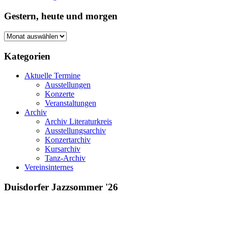
Gestern, heute und morgen
Gestern,
heute
und
Kategorien
morgen
Aktuelle Termine
Ausstellungen
Konzerte
Veranstaltungen
Archiv
Archiv Literaturkreis
Ausstellungsarchiv
Konzertarchiv
Kursarchiv
Tanz-Archiv
Vereinsinternes
Duisdorfer Jazzsommer '26