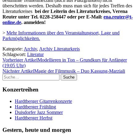
bestimmte Teilnehmerzahl (auch aus Platzgründen) nicht
überschritten werden. Deshalb muss man sich für jedes Treffen des
Literaturkreises
bei der Leiterin des Literaturkreises, Verena
Reuter unter Tel. 0228-258447 oder per E-Mail:
ena.reuter@t-
online.de
. anmelden!
>
Mehr Informationen über den Veranstaltungsort, Lage und
Parkmöglichkeiten.
Kategorie:
Archiv
,
Archiv Literaturkreis
Schlagwort:
Literatur
Vorheriger Artikel
Modellieren in Ton – Grundkurs für Anfänger
(19:05 Uhr)
Nächster Artikel
Magie der Filmmusik – Duo Kassung-Marziali
Suche
Konzertreihen
Hardtberger Gitarrenkonzerte
Hardtberger Frühling
Duisdorfer Jazz Sommer
Hardtberger Herbst
Gestern, heute und morgen