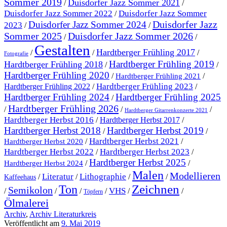
Sommer 2019
Duisdorfer Jazz Sommer 2021
/
/
Duisdorfer Jazz Sommer 2022
Duisdorfer Jazz Sommer
/
Duisdorfer Jazz
Duisdorfer Jazz Sommer 2024
2023
/
/
Sommer 2025
Duisdorfer Jazz Sommer 2026
/
/
Gestalten
Hardtberger Frühling 2017
/
/
/
Fotografie
Hardtberger Frühling 2019
Hardtberger Frühling 2018
/
/
Hardtberger Frühling 2020
/
/
Hardtberger Frühling 2021
Hardtberger Frühling 2023
Hardtberger Frühling 2022
/
/
Hardtberger Frühling 2024
Hardtberger Frühling 2025
/
Hardtberger Frühling 2026
/
/
/
Hardtberger Gitarrenkonzerte 2021
Hardtberger Herbst 2016
/
Hardtberger Herbst 2017
/
Hardtberger Herbst 2018
Hardtberger Herbst 2019
/
/
Hardtberger Herbst 2021
/
/
Hardtberger Herbst 2020
Hardtberger Herbst 2023
Hardtberger Herbst 2022
/
/
Hardtberger Herbst 2025
/
/
Hardtberger Herbst 2024
Malen
Modellieren
Literatur
Lithographie
/
/
/
/
Kaffeehaus
Ton
Zeichnen
Semikolon
VHS
/
/
/
/
/
/
Töpfern
Ölmalerei
Archiv
,
Archiv Literaturkreis
Veröffentlicht am
9. Mai 2019