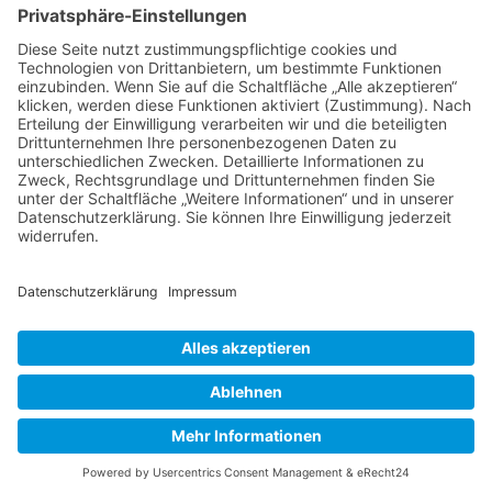
Verschiedene Künstlergruppen sowie die VHS Bonn nutzen unsere
Räumlichkeiten im Kulturzentrum für einige ihrer Kurse.
> Hier finden Sie eine aktuelle Übersicht.
Newsletter
Über alle Konzerte und Kurse informiert bleiben?
Wenn Sie unseren Newsletter abonnieren, erhalten Sie Infos zu
zukünftigen Veranstaltungen direkt in Ihr E-Mail-Postfach.
> Zum Anmeldeformular
Das Kulturzentrum.
Folge uns
Facebook
© 2016-2026 Hardtberg Kultur e.V. | Alle Rechte
vorbehalten.