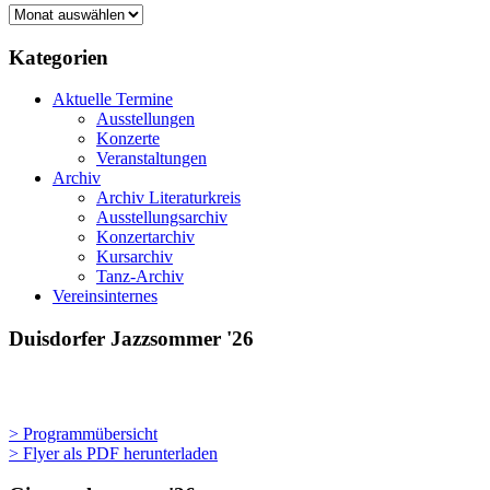
Gestern,
heute
und
Kategorien
morgen
Aktuelle Termine
Ausstellungen
Konzerte
Veranstaltungen
Archiv
Archiv Literaturkreis
Ausstellungsarchiv
Konzertarchiv
Kursarchiv
Tanz-Archiv
Vereinsinternes
Duisdorfer Jazzsommer '26
> Programmübersicht
> Flyer als PDF herunterladen