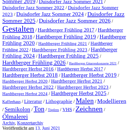
Sommer 2019
Duisdorfer Jazz Sommer 2021
/
/
Duisdorfer Jazz Sommer 2022
Duisdorfer Jazz Sommer
/
Duisdorfer Jazz
Duisdorfer Jazz Sommer 2024
2023
/
/
Sommer 2025
Duisdorfer Jazz Sommer 2026
/
/
Gestalten
Hardtberger Frühling 2017
Hardtberger
/
/
Hardtberger Frühling 2019
Hardtberger
Frühling 2018
/
/
Frühling 2020
/
/
Hardtberger
Hardtberger Frühling 2021
Hardtberger
Hardtberger Frühling 2023
Frühling 2022
/
/
Frühling 2024
Hardtberger Frühling 2025
/
/
Hardtberger Frühling 2026
/
/
Hardtberger Gitarrenkonzerte 2021
Hardtberger Herbst 2016
/
Hardtberger Herbst 2017
/
Hardtberger Herbst 2018
Hardtberger Herbst 2019
/
/
Hardtberger Herbst 2021
/
/
Hardtberger Herbst 2020
Hardtberger Herbst 2023
Hardtberger Herbst 2022
/
/
Hardtberger Herbst 2025
/
/
Hardtberger Herbst 2024
Malen
Modellieren
Literatur
Lithographie
/
/
/
/
Kaffeehaus
Ton
Zeichnen
Semikolon
VHS
/
/
/
/
/
/
Töpfern
Ölmalerei
Archiv
,
Konzertarchiv
Veröffentlicht am
13. Juni 2021