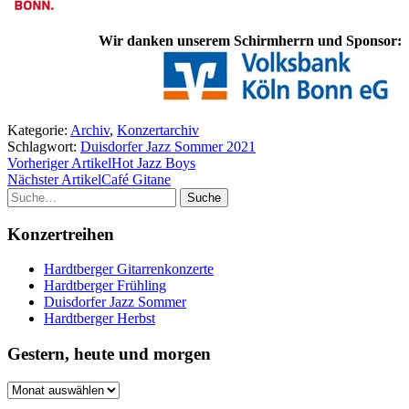
Wir danken unserem Schirmherrn und Sponsor:
Kategorie:
Archiv
,
Konzertarchiv
Schlagwort:
Duisdorfer Jazz Sommer 2021
Vorheriger Artikel
Hot Jazz Boys
Nächster Artikel
Café Gitane
Suche
Konzertreihen
Hardtberger Gitarrenkonzerte
Hardtberger Frühling
Duisdorfer Jazz Sommer
Hardtberger Herbst
Gestern, heute und morgen
Gestern,
heute