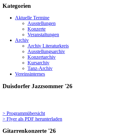
und
Kategorien
morgen
Aktuelle Termine
Ausstellungen
Konzerte
Veranstaltungen
Archiv
Archiv Literaturkreis
Ausstellungsarchiv
Konzertarchiv
Kursarchiv
Tanz-Archiv
Vereinsinternes
Duisdorfer Jazzsommer '26
> Programmübersicht
> Flyer als PDF herunterladen
Gitarrenkonzerte '26