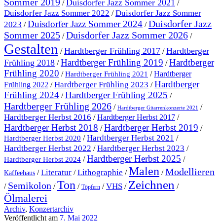
Sommer 2019
Duisdorfer Jazz Sommer 2021
/
/
Duisdorfer Jazz Sommer 2022
Duisdorfer Jazz Sommer
/
Duisdorfer Jazz
Duisdorfer Jazz Sommer 2024
2023
/
/
Sommer 2025
Duisdorfer Jazz Sommer 2026
/
/
Gestalten
Hardtberger Frühling 2017
Hardtberger
/
/
Hardtberger Frühling 2019
Hardtberger
Frühling 2018
/
/
Frühling 2020
/
/
Hardtberger
Hardtberger Frühling 2021
Hardtberger
Hardtberger Frühling 2023
Frühling 2022
/
/
Frühling 2024
Hardtberger Frühling 2025
/
/
Hardtberger Frühling 2026
/
/
Hardtberger Gitarrenkonzerte 2021
Hardtberger Herbst 2016
/
Hardtberger Herbst 2017
/
Hardtberger Herbst 2018
Hardtberger Herbst 2019
/
/
Hardtberger Herbst 2021
/
/
Hardtberger Herbst 2020
Hardtberger Herbst 2023
Hardtberger Herbst 2022
/
/
Hardtberger Herbst 2025
/
/
Hardtberger Herbst 2024
Malen
Modellieren
Literatur
Lithographie
/
/
/
/
Kaffeehaus
Ton
Zeichnen
Semikolon
VHS
/
/
/
/
/
/
Töpfern
Ölmalerei
Archiv
,
Konzertarchiv
Veröffentlicht am
7. Mai 2022