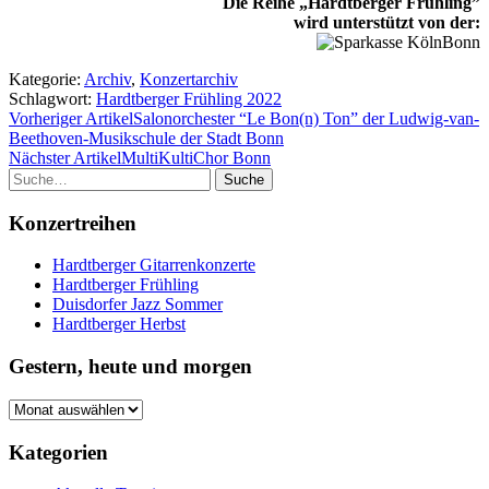
Die Reihe „Hardtberger Frühling”
wird unterstützt von der:
Kategorie:
Archiv
,
Konzertarchiv
Schlagwort:
Hardtberger Frühling 2022
Vorheriger Artikel
Salonorchester “Le Bon(n) Ton” der Ludwig-van-
Beethoven-Musikschule der Stadt Bonn
Nächster Artikel
MultiKultiChor Bonn
Suche
Konzertreihen
Hardtberger Gitarrenkonzerte
Hardtberger Frühling
Duisdorfer Jazz Sommer
Hardtberger Herbst
Gestern, heute und morgen
Gestern,
heute
und
Kategorien
morgen