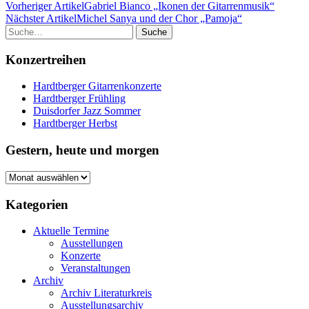
Vorheriger Artikel
Gabriel Bianco „Ikonen der Gitarrenmusik“
Nächster Artikel
Michel Sanya und der Chor „Pamoja“
Suche
Konzertreihen
Hardtberger Gitarrenkonzerte
Hardtberger Frühling
Duisdorfer Jazz Sommer
Hardtberger Herbst
Gestern, heute und morgen
Gestern,
heute
und
Kategorien
morgen
Aktuelle Termine
Ausstellungen
Konzerte
Veranstaltungen
Archiv
Archiv Literaturkreis
Ausstellungsarchiv