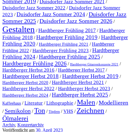
Sommer 2019
Duisdorfer Jazz Sommer 2021
/
/
Duisdorfer Jazz Sommer 2022
Duisdorfer Jazz Sommer
/
Duisdorfer Jazz
Duisdorfer Jazz Sommer 2024
2023
/
/
Sommer 2025
Duisdorfer Jazz Sommer 2026
/
/
Gestalten
Hardtberger Frühling 2017
Hardtberger
/
/
Hardtberger Frühling 2019
Hardtberger
Frühling 2018
/
/
Frühling 2020
/
/
Hardtberger
Hardtberger Frühling 2021
Hardtberger
Hardtberger Frühling 2023
Frühling 2022
/
/
Frühling 2024
Hardtberger Frühling 2025
/
/
Hardtberger Frühling 2026
/
/
Hardtberger Gitarrenkonzerte 2021
Hardtberger Herbst 2016
/
Hardtberger Herbst 2017
/
Hardtberger Herbst 2018
Hardtberger Herbst 2019
/
/
Hardtberger Herbst 2021
/
/
Hardtberger Herbst 2020
Hardtberger Herbst 2023
Hardtberger Herbst 2022
/
/
Hardtberger Herbst 2025
/
/
Hardtberger Herbst 2024
Malen
Modellieren
Literatur
Lithographie
/
/
/
/
Kaffeehaus
Ton
Zeichnen
Semikolon
VHS
/
/
/
/
/
/
Töpfern
Ölmalerei
Archiv
,
Konzertarchiv
Veröffentlicht am
30. April 2023