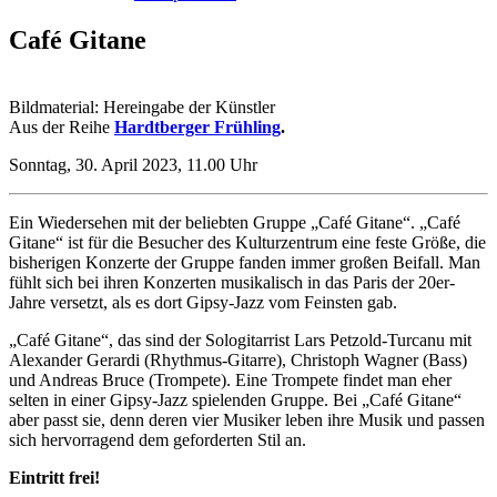
Café Gitane
Bildmaterial: Hereingabe der Künstler
Aus der Reihe
Hardtberger Frühling
.
Sonntag, 30. April 2023, 11.00 Uhr
Ein Wiedersehen mit der beliebten Gruppe „Café Gitane“. „Café
Gitane“ ist für die Besucher des Kulturzentrum eine feste Größe, die
bisherigen Konzerte der Gruppe fanden immer großen Beifall. Man
fühlt sich bei ihren Konzerten musikalisch in das Paris der 20er-
Jahre versetzt, als es dort Gipsy-Jazz vom Feinsten gab.
„Café Gitane“, das sind der Sologitarrist Lars Petzold-Turcanu mit
Alexander Gerardi (Rhythmus-Gitarre), Christoph Wagner (Bass)
und Andreas Bruce (Trompete). Eine Trompete findet man eher
selten in einer Gipsy-Jazz spielenden Gruppe. Bei „Café Gitane“
aber passt sie, denn deren vier Musiker leben ihre Musik und passen
sich hervorragend dem geforderten Stil an.
Eintritt frei!