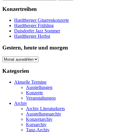
Konzertreihen
Hardtberger Gitarrenkonzerte
Hardtberger Frühling
Duisdorfer Jazz Sommer
Hardtberger Herbst
Gestern, heute und morgen
Gestern,
heute
und
Kategorien
morgen
Aktuelle Termine
Ausstellungen
Konzerte
Veranstaltungen
Archiv
Archiv Literaturkreis
Ausstellungsarchiv
Konzertarchiv
Kursarchiv
Tanz-Archiv