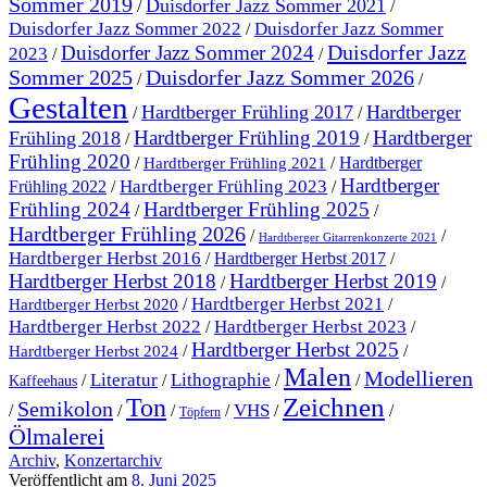
Sommer 2019
Duisdorfer Jazz Sommer 2021
/
/
Duisdorfer Jazz Sommer 2022
Duisdorfer Jazz Sommer
/
Duisdorfer Jazz
Duisdorfer Jazz Sommer 2024
2023
/
/
Sommer 2025
Duisdorfer Jazz Sommer 2026
/
/
Gestalten
Hardtberger Frühling 2017
Hardtberger
/
/
Hardtberger Frühling 2019
Hardtberger
Frühling 2018
/
/
Frühling 2020
/
/
Hardtberger
Hardtberger Frühling 2021
Hardtberger
Hardtberger Frühling 2023
Frühling 2022
/
/
Frühling 2024
Hardtberger Frühling 2025
/
/
Hardtberger Frühling 2026
/
/
Hardtberger Gitarrenkonzerte 2021
Hardtberger Herbst 2016
/
Hardtberger Herbst 2017
/
Hardtberger Herbst 2018
Hardtberger Herbst 2019
/
/
Hardtberger Herbst 2021
/
/
Hardtberger Herbst 2020
Hardtberger Herbst 2023
Hardtberger Herbst 2022
/
/
Hardtberger Herbst 2025
/
/
Hardtberger Herbst 2024
Malen
Modellieren
Literatur
Lithographie
/
/
/
/
Kaffeehaus
Ton
Zeichnen
Semikolon
VHS
/
/
/
/
/
/
Töpfern
Ölmalerei
Archiv
,
Konzertarchiv
Veröffentlicht am
8. Juni 2025