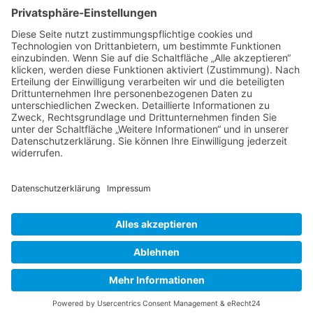
Verschiedene Künstlergruppen sowie die VHS Bonn nutzen unsere
Räumlichkeiten im Kulturzentrum für einige ihrer Kurse.
> Hier finden Sie eine aktuelle Übersicht.
Newsletter
Über alle Konzerte und Kurse informiert bleiben?
Wenn Sie unseren Newsletter abonnieren, erhalten Sie Infos zu
zukünftigen Veranstaltungen direkt in Ihr E-Mail-Postfach.
> Zum Anmeldeformular
Das Kulturzentrum.
Folge uns
Facebook
© 2016-2026 Hardtberg Kultur e.V. | Alle Rechte
vorbehalten.