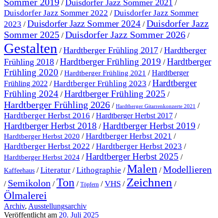
Sommer 2019
Duisdorfer Jazz Sommer 2021
/
/
Duisdorfer Jazz Sommer 2022
Duisdorfer Jazz Sommer
/
Duisdorfer Jazz
Duisdorfer Jazz Sommer 2024
2023
/
/
Sommer 2025
Duisdorfer Jazz Sommer 2026
/
/
Gestalten
Hardtberger Frühling 2017
Hardtberger
/
/
Hardtberger Frühling 2019
Hardtberger
Frühling 2018
/
/
Frühling 2020
/
/
Hardtberger
Hardtberger Frühling 2021
Hardtberger
Hardtberger Frühling 2023
Frühling 2022
/
/
Frühling 2024
Hardtberger Frühling 2025
/
/
Hardtberger Frühling 2026
/
/
Hardtberger Gitarrenkonzerte 2021
Hardtberger Herbst 2016
/
Hardtberger Herbst 2017
/
Hardtberger Herbst 2018
Hardtberger Herbst 2019
/
/
Hardtberger Herbst 2021
/
/
Hardtberger Herbst 2020
Hardtberger Herbst 2023
Hardtberger Herbst 2022
/
/
Hardtberger Herbst 2025
/
/
Hardtberger Herbst 2024
Malen
Modellieren
Literatur
Lithographie
/
/
/
/
Kaffeehaus
Ton
Zeichnen
Semikolon
VHS
/
/
/
/
/
/
Töpfern
Ölmalerei
Archiv
,
Ausstellungsarchiv
Veröffentlicht am
20. Juli 2025