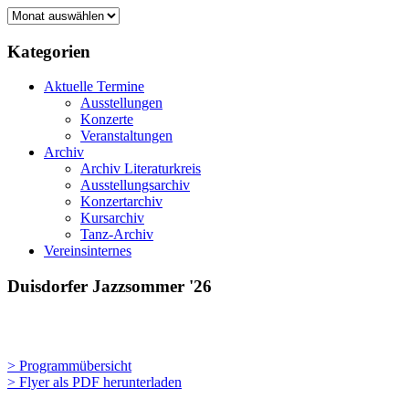
Gestern,
heute
und
Kategorien
morgen
Aktuelle Termine
Ausstellungen
Konzerte
Veranstaltungen
Archiv
Archiv Literaturkreis
Ausstellungsarchiv
Konzertarchiv
Kursarchiv
Tanz-Archiv
Vereinsinternes
Duisdorfer Jazzsommer '26
> Programmübersicht
> Flyer als PDF herunterladen