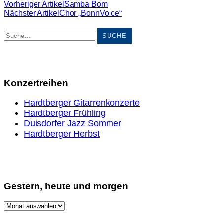
Vorheriger Artikel
Samba Bom
Nächster Artikel
Chor „BonnVoice“
Suche
Konzertreihen
Hardtberger Gitarrenkonzerte
Hardtberger Frühling
Duisdorfer Jazz Sommer
Hardtberger Herbst
Gestern, heute und morgen
Gestern,
heute