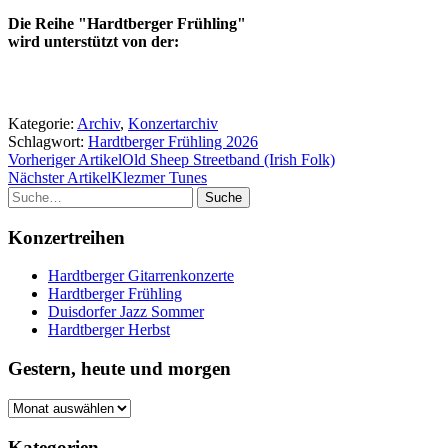
Die Reihe "Hardtberger Frühling"
wird unterstützt von der:
Kategorie:
Archiv
,
Konzertarchiv
Schlagwort:
Hardtberger Frühling 2026
Vorheriger Artikel
Old Sheep Streetband (Irish Folk)
Nächster Artikel
Klezmer Tunes
Suche
Konzertreihen
Hardtberger Gitarrenkonzerte
Hardtberger Frühling
Duisdorfer Jazz Sommer
Hardtberger Herbst
Gestern, heute und morgen
Gestern,
heute
und
Kategorien