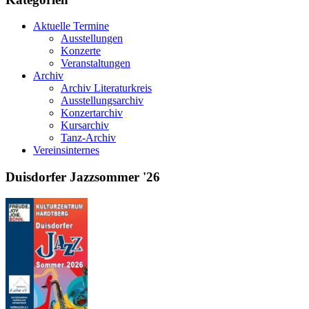
morgen
Aktuelle Termine
Ausstellungen
Konzerte
Veranstaltungen
Archiv
Archiv Literaturkreis
Ausstellungsarchiv
Konzertarchiv
Kursarchiv
Tanz-Archiv
Vereinsinternes
Duisdorfer Jazzsommer '26