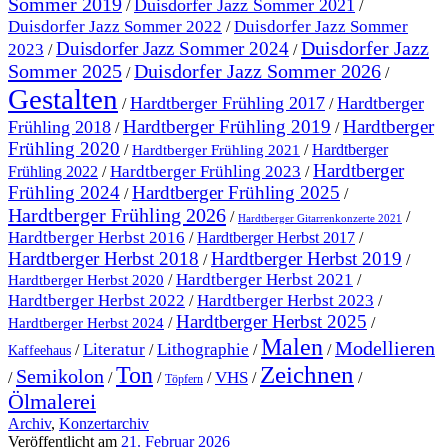
Sommer 2019
Duisdorfer Jazz Sommer 2021
/
/
Duisdorfer Jazz Sommer 2022
Duisdorfer Jazz Sommer
/
Duisdorfer Jazz
Duisdorfer Jazz Sommer 2024
2023
/
/
Sommer 2025
Duisdorfer Jazz Sommer 2026
/
/
Gestalten
Hardtberger Frühling 2017
Hardtberger
/
/
Hardtberger Frühling 2019
Hardtberger
Frühling 2018
/
/
Frühling 2020
/
/
Hardtberger
Hardtberger Frühling 2021
Hardtberger
Hardtberger Frühling 2023
Frühling 2022
/
/
Frühling 2024
Hardtberger Frühling 2025
/
/
Hardtberger Frühling 2026
/
/
Hardtberger Gitarrenkonzerte 2021
Hardtberger Herbst 2016
/
Hardtberger Herbst 2017
/
Hardtberger Herbst 2018
Hardtberger Herbst 2019
/
/
Hardtberger Herbst 2021
/
/
Hardtberger Herbst 2020
Hardtberger Herbst 2023
Hardtberger Herbst 2022
/
/
Hardtberger Herbst 2025
/
/
Hardtberger Herbst 2024
Malen
Modellieren
Literatur
Lithographie
/
/
/
/
Kaffeehaus
Ton
Zeichnen
Semikolon
VHS
/
/
/
/
/
/
Töpfern
Ölmalerei
Archiv
,
Konzertarchiv
Veröffentlicht am
21. Februar 2026