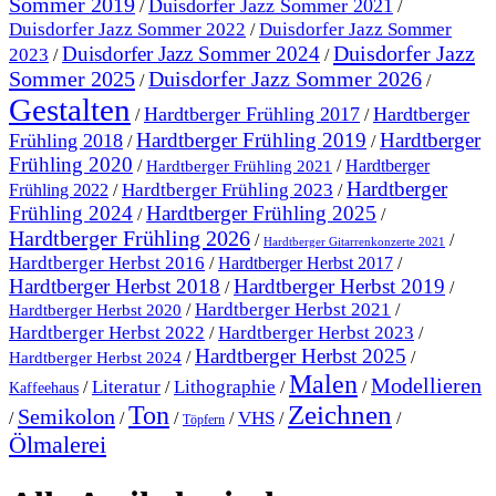
Sommer 2019
Duisdorfer Jazz Sommer 2021
/
/
Duisdorfer Jazz Sommer 2022
Duisdorfer Jazz Sommer
/
Duisdorfer Jazz
Duisdorfer Jazz Sommer 2024
2023
/
/
Sommer 2025
Duisdorfer Jazz Sommer 2026
/
/
Gestalten
Hardtberger Frühling 2017
Hardtberger
/
/
Hardtberger Frühling 2019
Hardtberger
Frühling 2018
/
/
Frühling 2020
/
/
Hardtberger
Hardtberger Frühling 2021
Hardtberger
Hardtberger Frühling 2023
Frühling 2022
/
/
Frühling 2024
Hardtberger Frühling 2025
/
/
Hardtberger Frühling 2026
/
/
Hardtberger Gitarrenkonzerte 2021
Hardtberger Herbst 2016
/
Hardtberger Herbst 2017
/
Hardtberger Herbst 2018
Hardtberger Herbst 2019
/
/
Hardtberger Herbst 2021
/
/
Hardtberger Herbst 2020
Hardtberger Herbst 2023
Hardtberger Herbst 2022
/
/
Hardtberger Herbst 2025
/
/
Hardtberger Herbst 2024
Malen
Modellieren
Literatur
Lithographie
/
/
/
/
Kaffeehaus
Ton
Zeichnen
Semikolon
VHS
/
/
/
/
/
/
Töpfern
Ölmalerei