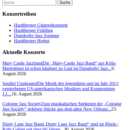
Suche
Konzertreihen
Hardtberger Gitarrenkonzerte
Hardtberger Frühling
Duisdorfer Jazz Sommer
Hardtberger Herbst
Aktuelle Konzerte
Mary Castle Jazzband
Die „Mary-Castle Jazz Band“ aus Köln-
Marienburg ist schon häufiger zu Gast im Duisdorfer Jazz...
9.
August 2026
Soulful Unplugged
Die Musik des legendären und im Jahr 2013
verstorbenen US-amerikanischen Musikers und Komponisten
J.J....
16. August 2026
Cologne Jass Society
Zum musikalischen Spektrum der „Cologne
Jass Society“ gehören Stücke aus dem alten New Orleans...
23.
August 2026
Dusty Lane Jazz Band
„Dusty Lane Jazz Band“ sind im Rhein /
Ruhr Gebiet seit über 60 Jahren...
30. August 2026