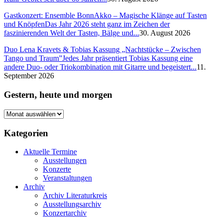
Gastkonzert: Ensemble BonnAkko – Magische Klänge auf Tasten
und Knöpfen
Das Jahr 2026 steht ganz im Zeichen der
faszinierenden Welt der Tasten, Bälge und...
30. August 2026
Duo Lena Kravets & Tobias Kassung „Nachtstücke – Zwischen
Tango und Traum”
Jedes Jahr präsentiert Tobias Kassung eine
andere Duo- oder Triokombination mit Gitarre und begeistert...
11.
September 2026
Gestern, heute und morgen
Gestern,
heute
und
Kategorien
morgen
Aktuelle Termine
Ausstellungen
Konzerte
Veranstaltungen
Archiv
Archiv Literaturkreis
Ausstellungsarchiv
Konzertarchiv