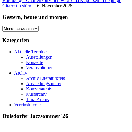
Hardtberger Gitarrenkonzerten wird Ema Kapor sein. Die junge
Gitarristin stürmt...
6. November 2026
Gestern, heute und morgen
Gestern,
heute
und
Kategorien
morgen
Aktuelle Termine
Ausstellungen
Konzerte
Veranstaltungen
Archiv
Archiv Literaturkreis
Ausstellungsarchiv
Konzertarchiv
Kursarchiv
Tanz-Archiv
Vereinsinternes
Duisdorfer Jazzsommer '26