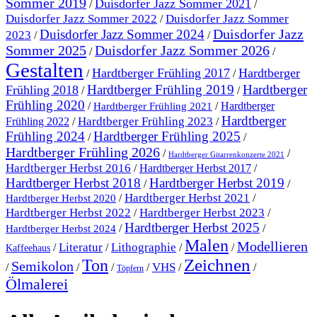
Sommer 2019
Duisdorfer Jazz Sommer 2021
/
/
Duisdorfer Jazz Sommer 2022
Duisdorfer Jazz Sommer
/
Duisdorfer Jazz
Duisdorfer Jazz Sommer 2024
2023
/
/
Sommer 2025
Duisdorfer Jazz Sommer 2026
/
/
Gestalten
Hardtberger Frühling 2017
Hardtberger
/
/
Hardtberger Frühling 2019
Hardtberger
Frühling 2018
/
/
Frühling 2020
/
/
Hardtberger
Hardtberger Frühling 2021
Hardtberger
Hardtberger Frühling 2023
Frühling 2022
/
/
Frühling 2024
Hardtberger Frühling 2025
/
/
Hardtberger Frühling 2026
/
/
Hardtberger Gitarrenkonzerte 2021
Hardtberger Herbst 2016
/
Hardtberger Herbst 2017
/
Hardtberger Herbst 2018
Hardtberger Herbst 2019
/
/
Hardtberger Herbst 2021
/
/
Hardtberger Herbst 2020
Hardtberger Herbst 2023
Hardtberger Herbst 2022
/
/
Hardtberger Herbst 2025
/
/
Hardtberger Herbst 2024
Malen
Modellieren
Literatur
Lithographie
/
/
/
/
Kaffeehaus
Ton
Zeichnen
Semikolon
VHS
/
/
/
/
/
/
Töpfern
Ölmalerei