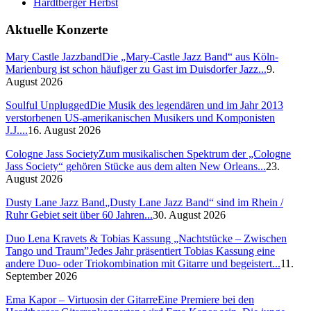
Hardtberger Herbst
Aktuelle Konzerte
Mary Castle Jazzband
Die „Mary-Castle Jazz Band“ aus Köln-
Marienburg ist schon häufiger zu Gast im Duisdorfer Jazz...
9.
August 2026
Soulful Unplugged
Die Musik des legendären und im Jahr 2013
verstorbenen US-amerikanischen Musikers und Komponisten
J.J....
16. August 2026
Cologne Jass Society
Zum musikalischen Spektrum der „Cologne
Jass Society“ gehören Stücke aus dem alten New Orleans...
23.
August 2026
Dusty Lane Jazz Band
„Dusty Lane Jazz Band“ sind im Rhein /
Ruhr Gebiet seit über 60 Jahren...
30. August 2026
Duo Lena Kravets & Tobias Kassung „Nachtstücke – Zwischen
Tango und Traum”
Jedes Jahr präsentiert Tobias Kassung eine
andere Duo- oder Triokombination mit Gitarre und begeistert...
11.
September 2026
Ema Kapor – Virtuosin der Gitarre
Eine Premiere bei den