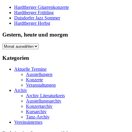
Hardtberger Gitarrenkonzerte
Hardtberger Frühling
Duisdorfer Jazz Sommer
Hardtberger Herbst
Gestern, heute und morgen
Gestern,
heute
und
Kategorien
morgen
Aktuelle Termine
Ausstellungen
Konzerte
Veranstaltungen
Archiv
Archiv Literaturkreis
Ausstellungsarchiv
Konzertarchiv
Kursarchiv
Tanz-Archiv
Vereinsinternes