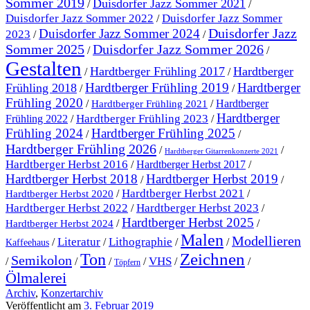
Sommer 2019
Duisdorfer Jazz Sommer 2021
/
/
Duisdorfer Jazz Sommer 2022
Duisdorfer Jazz Sommer
/
Duisdorfer Jazz
Duisdorfer Jazz Sommer 2024
2023
/
/
Sommer 2025
Duisdorfer Jazz Sommer 2026
/
/
Gestalten
Hardtberger Frühling 2017
Hardtberger
/
/
Hardtberger Frühling 2019
Hardtberger
Frühling 2018
/
/
Frühling 2020
/
/
Hardtberger
Hardtberger Frühling 2021
Hardtberger
Hardtberger Frühling 2023
Frühling 2022
/
/
Frühling 2024
Hardtberger Frühling 2025
/
/
Hardtberger Frühling 2026
/
/
Hardtberger Gitarrenkonzerte 2021
Hardtberger Herbst 2016
/
Hardtberger Herbst 2017
/
Hardtberger Herbst 2018
Hardtberger Herbst 2019
/
/
Hardtberger Herbst 2021
/
/
Hardtberger Herbst 2020
Hardtberger Herbst 2023
Hardtberger Herbst 2022
/
/
Hardtberger Herbst 2025
/
/
Hardtberger Herbst 2024
Malen
Modellieren
Literatur
Lithographie
/
/
/
/
Kaffeehaus
Ton
Zeichnen
Semikolon
VHS
/
/
/
/
/
/
Töpfern
Ölmalerei
Archiv
,
Konzertarchiv
Veröffentlicht am
3. Februar 2019