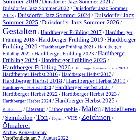
Sommer 2019
Duisdorfer Jazz Sommer 2021
/
/
Duisdorfer Jazz Sommer 2022
Duisdorfer Jazz Sommer
/
Duisdorfer Jazz
Duisdorfer Jazz Sommer 2024
2023
/
/
Sommer 2025
Duisdorfer Jazz Sommer 2026
/
/
Gestalten
Hardtberger Frühling 2017
Hardtberger
/
/
Hardtberger Frühling 2019
Hardtberger
Frühling 2018
/
/
Frühling 2020
/
/
Hardtberger
Hardtberger Frühling 2021
Hardtberger
Hardtberger Frühling 2023
Frühling 2022
/
/
Frühling 2024
Hardtberger Frühling 2025
/
/
Hardtberger Frühling 2026
/
/
Hardtberger Gitarrenkonzerte 2021
Hardtberger Herbst 2016
/
Hardtberger Herbst 2017
/
Hardtberger Herbst 2018
Hardtberger Herbst 2019
/
/
Hardtberger Herbst 2021
/
/
Hardtberger Herbst 2020
Hardtberger Herbst 2023
Hardtberger Herbst 2022
/
/
Hardtberger Herbst 2025
/
/
Hardtberger Herbst 2024
Malen
Modellieren
Literatur
Lithographie
/
/
/
/
Kaffeehaus
Ton
Zeichnen
Semikolon
VHS
/
/
/
/
/
/
Töpfern
Ölmalerei
Archiv
,
Konzertarchiv
Veröffentlicht am
7. August 2022