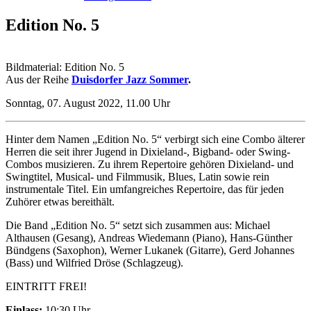
Edition No. 5
Bildmaterial: Edition No. 5
Aus der Reihe
Duisdorfer Jazz Sommer
.
Sonntag, 07. August 2022, 11.00 Uhr
Hinter dem Namen „Edition No. 5“ verbirgt sich eine Combo älterer
Herren die seit ihrer Jugend in Dixieland-, Bigband- oder Swing-
Combos musizieren. Zu ihrem Repertoire gehören Dixieland- und
Swingtitel, Musical- und Filmmusik, Blues, Latin sowie rein
instrumentale Titel. Ein umfangreiches Repertoire, das für jeden
Zuhörer etwas bereithält.
Die Band „Edition No. 5“ setzt sich zusammen aus: Michael
Althausen (Gesang), Andreas Wiedemann (Piano), Hans-Günther
Bündgens (Saxophon), Werner Lukanek (Gitarre), Gerd Johannes
(Bass) und Wilfried Dröse (Schlagzeug).
EINTRITT FREI!
Einlass:
10:30 Uhr