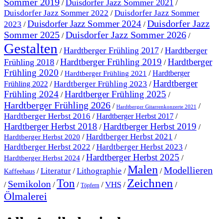
Sommer 2019
Duisdorfer Jazz Sommer 2021
/
/
Duisdorfer Jazz Sommer 2022
Duisdorfer Jazz Sommer
/
Duisdorfer Jazz
Duisdorfer Jazz Sommer 2024
2023
/
/
Sommer 2025
Duisdorfer Jazz Sommer 2026
/
/
Gestalten
Hardtberger Frühling 2017
Hardtberger
/
/
Hardtberger Frühling 2019
Hardtberger
Frühling 2018
/
/
Frühling 2020
/
/
Hardtberger
Hardtberger Frühling 2021
Hardtberger
Hardtberger Frühling 2023
Frühling 2022
/
/
Frühling 2024
Hardtberger Frühling 2025
/
/
Hardtberger Frühling 2026
/
/
Hardtberger Gitarrenkonzerte 2021
Hardtberger Herbst 2016
/
Hardtberger Herbst 2017
/
Hardtberger Herbst 2018
Hardtberger Herbst 2019
/
/
Hardtberger Herbst 2021
/
/
Hardtberger Herbst 2020
Hardtberger Herbst 2023
Hardtberger Herbst 2022
/
/
Hardtberger Herbst 2025
/
/
Hardtberger Herbst 2024
Malen
Modellieren
Literatur
Lithographie
/
/
/
/
Kaffeehaus
Ton
Zeichnen
Semikolon
VHS
/
/
/
/
/
/
Töpfern
Ölmalerei