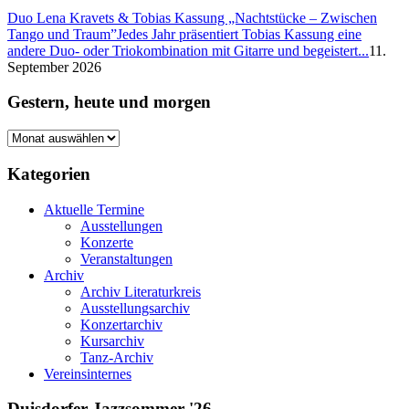
Duo Lena Kravets & Tobias Kassung „Nachtstücke – Zwischen
Tango und Traum”
Jedes Jahr präsentiert Tobias Kassung eine
andere Duo- oder Triokombination mit Gitarre und begeistert...
11.
September 2026
Gestern, heute und morgen
Gestern,
heute
und
Kategorien
morgen
Aktuelle Termine
Ausstellungen
Konzerte
Veranstaltungen
Archiv
Archiv Literaturkreis
Ausstellungsarchiv
Konzertarchiv
Kursarchiv
Tanz-Archiv
Vereinsinternes
Duisdorfer Jazzsommer '26