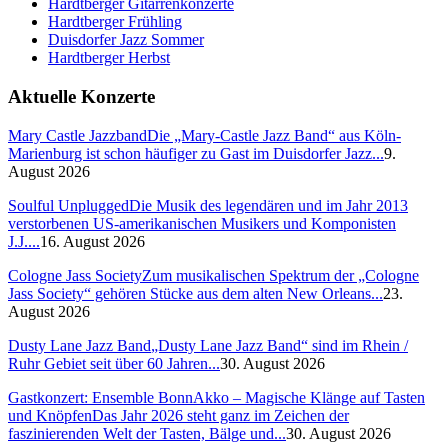
Hardtberger Gitarrenkonzerte
Hardtberger Frühling
Duisdorfer Jazz Sommer
Hardtberger Herbst
Aktuelle Konzerte
Mary Castle Jazzband
Die „Mary-Castle Jazz Band“ aus Köln-
Marienburg ist schon häufiger zu Gast im Duisdorfer Jazz...
9.
August 2026
Soulful Unplugged
Die Musik des legendären und im Jahr 2013
verstorbenen US-amerikanischen Musikers und Komponisten
J.J....
16. August 2026
Cologne Jass Society
Zum musikalischen Spektrum der „Cologne
Jass Society“ gehören Stücke aus dem alten New Orleans...
23.
August 2026
Dusty Lane Jazz Band
„Dusty Lane Jazz Band“ sind im Rhein /
Ruhr Gebiet seit über 60 Jahren...
30. August 2026
Gastkonzert: Ensemble BonnAkko – Magische Klänge auf Tasten
und Knöpfen
Das Jahr 2026 steht ganz im Zeichen der
faszinierenden Welt der Tasten, Bälge und...
30. August 2026