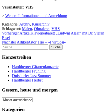
Veranstalter: VHS
>
Weitere Informationen und Anmeldung
Kategorie:
Archiv
,
Kursarchiv
Schlagwort:
Malen
,
Ölmalerei
,
VHS
Vorheriger Artikel
Klavierkabarett „Ludwig Alaaf“ mit Dr. Stefan
Eisel
Nächster Artikel
Astor Trio – »I virtuosi«
Suche
Konzertreihen
Hardtberger Gitarrenkonzerte
Hardtberger Frühling
Duisdorfer Jazz Sommer
Hardtberger Herbst
Gestern, heute und morgen
Gestern,
heute
und
Kategorien