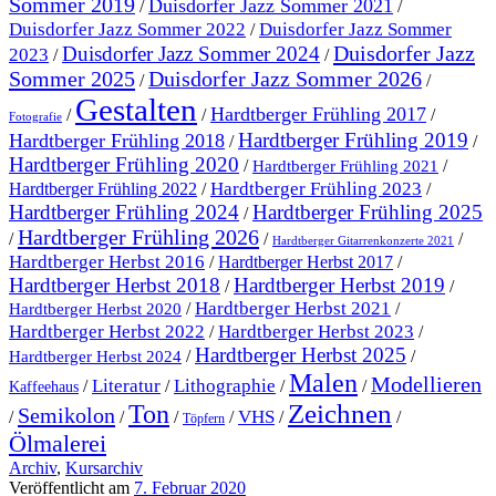
Sommer 2019
Duisdorfer Jazz Sommer 2021
/
/
Duisdorfer Jazz Sommer 2022
Duisdorfer Jazz Sommer
/
Duisdorfer Jazz
Duisdorfer Jazz Sommer 2024
2023
/
/
Sommer 2025
Duisdorfer Jazz Sommer 2026
/
/
Gestalten
Hardtberger Frühling 2017
/
/
/
Fotografie
Hardtberger Frühling 2019
Hardtberger Frühling 2018
/
/
Hardtberger Frühling 2020
/
/
Hardtberger Frühling 2021
Hardtberger Frühling 2023
Hardtberger Frühling 2022
/
/
Hardtberger Frühling 2024
Hardtberger Frühling 2025
/
Hardtberger Frühling 2026
/
/
/
Hardtberger Gitarrenkonzerte 2021
Hardtberger Herbst 2016
/
Hardtberger Herbst 2017
/
Hardtberger Herbst 2018
Hardtberger Herbst 2019
/
/
Hardtberger Herbst 2021
/
/
Hardtberger Herbst 2020
Hardtberger Herbst 2023
Hardtberger Herbst 2022
/
/
Hardtberger Herbst 2025
/
/
Hardtberger Herbst 2024
Malen
Modellieren
Literatur
Lithographie
/
/
/
/
Kaffeehaus
Ton
Zeichnen
Semikolon
VHS
/
/
/
/
/
/
Töpfern
Ölmalerei
Archiv
,
Kursarchiv
Veröffentlicht am
7. Februar 2020